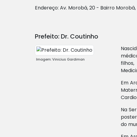
Endereço: Av. Morobá, 20 - Bairro Morobá, 
Prefeito: Dr. Coutinho
Nascid
médico
Imagem: Vinicius Gardiman
filho
Medici
Em Ara
Matern
Cardio
Na Ser
poster
do mun
Em Ara