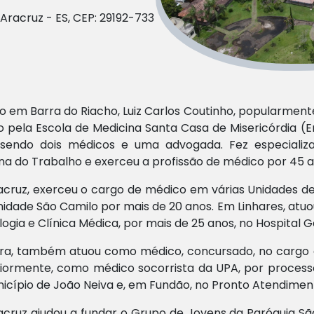
Aracruz - ES, CEP: 29192-733
o em Barra do Riacho, Luiz Carlos Coutinho, popularmen
 pela Escola de Medicina Santa Casa de Misericórdia (E
s, sendo dois médicos e uma advogada. Fez especiali
na do Trabalho e exerceu a profissão de médico por 45 
cruz, exerceu o cargo de médico em várias Unidades de
idade São Camilo por mais de 20 anos. Em Linhares, at
logia e Clínica Médica, por mais de 25 anos, no Hospital G
ra, também atuou como médico, concursado, no cargo de
iormente, como médico socorrista da UPA, por process
icípio de João Neiva e, em Fundão, no Pronto Atendimen
cruz ajudou a fundar o Grupo de Jovens da Paróquia S