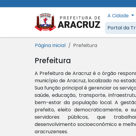
Ir para o conteúdo [1]
Ir para o menu [2]
Ir para a busca [3]
Ir para o rodapé [4]
A Cidade
Prefeitura 
Portal da T
Página Inicial
Prefeitura
Prefeitura
A Prefeitura de Aracruz é o órgão respon
município de Aracruz, localizado no estado 
Sua função principal é gerenciar os serviç
saúde, educação, transporte, infraestrut
bem-estar da população local. A gestão
prefeito, eleito democraticamente, e s
servidores públicos, que traba
desenvolvimento socioeconômico e melhor
aracruzenses.