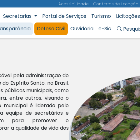
Acessibilidade
Contratos de Locação
Secretarias
Portal de Serviços
Turismo
Licitações
Municipal de Aracruz
ransparência
Defesa Civil
Ouvidoria
e-Sic
Pesqui
sável pela administração do
do Espírito Santo, no Brasil.
os públicos municipais, como
ura, entre outros, visando o
 municipal é liderada pelo
ua equipe de secretários e
lham para promover o
ar a qualidade de vida dos