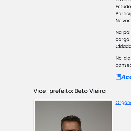
Estudo
Partic
Noivos
Na pol
cargo 
Cidadan
No dia
consec
Ace
Vice-prefeito: Beto Vieira
Organo