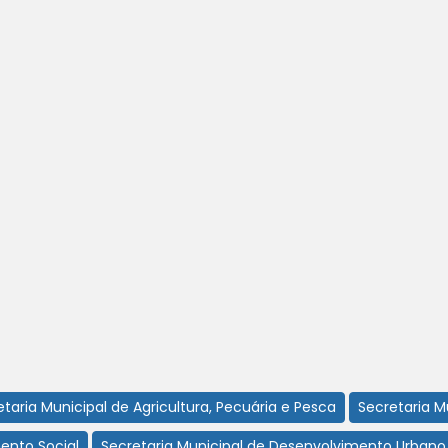
taria Municipal de Agricultura, Pecuária e Pesca
Secretaria 
ento Social
Secretaria Municipal de Desenvolvimento Urbano