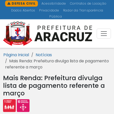
Ir para o conteúdo [1]
Ir para o menu [2]
Ir para a busca [3]
Ir para o rodapé [4]
DEFESA CIVIL
Acessibilidade
Contratos de Locação
Dados Abertos
Privacidade
Radar da Transparência
Pública
Prefeitu
Página Inicial
Notícias
Mais Renda: Prefeitura divulga lista de pagamento
referente a março
Mais Renda: Prefeitura divulga
lista de pagamento referente a
março