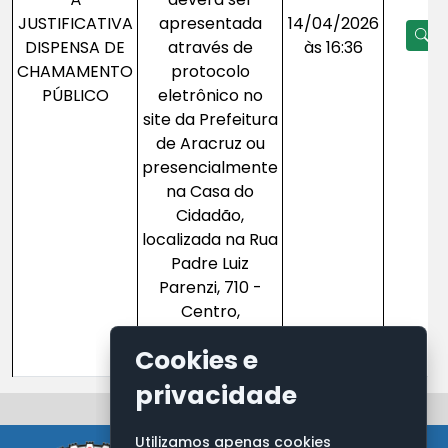
JUSTIFICATIVA
apresentada
14/04/2026
Ve
DISPENSA DE
através de
às 16:36
CHAMAMENTO
protocolo
PÚBLICO
eletrônico no
site da Prefeitura
de Aracruz ou
presencialmente
na Casa do
Cidadão,
localizada na Rua
Padre Luiz
Parenzi, 710 -
Centro,
Aracruz/ES, CEP:
Cookies e
29190-058.
privacidade
Utilizamos apenas cookies