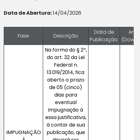
Data de Abertura:
14/04/2026
Data de
Ane
Fase
Descrição
Publicação:
(Downl
Na forma do § 2º,
do art. 32 da Lei
Federal n.
13.019/2014, fica
aberto o prazo
de 05 (cinco)
dias para
eventual
impugnação à
essa justificativa,
à contar de sua
IMPUGNAÇÃO
publicação, que
À
deverá ser