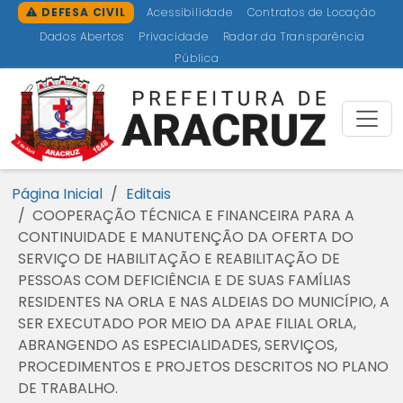
Ir para o conteúdo [1]
Ir para o menu [2]
Ir para a busca [3]
Ir para o rodapé [4]
DEFESA CIVIL
Acessibilidade
Contratos de Locação
Dados Abertos
Privacidade
Radar da Transparência
Pública
Prefeitu
Página Inicial
Editais
COOPERAÇÃO TÉCNICA E FINANCEIRA PARA A
CONTINUIDADE E MANUTENÇÃO DA OFERTA DO
SERVIÇO DE HABILITAÇÃO E REABILITAÇÃO DE
PESSOAS COM DEFICIÊNCIA E DE SUAS FAMÍLIAS
RESIDENTES NA ORLA E NAS ALDEIAS DO MUNICÍPIO, A
SER EXECUTADO POR MEIO DA APAE FILIAL ORLA,
ABRANGENDO AS ESPECIALIDADES, SERVIÇOS,
PROCEDIMENTOS E PROJETOS DESCRITOS NO PLANO
DE TRABALHO.