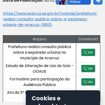
Data de Publicação:
18/10/2024
https://www.aracruz.es.gov.br/noticias/prefeitura-
realiza-consulta-publica-sobre-a-expansao-
urbana-de-aracruz-13600
Arquivo
Download
Prefeitura realiza consulta pública
sobre a expansão urbana no
Ver
município de Aracruz
Estudo de Alteração de Uso do Solo -
Ver
OOAUS
Formulário para participação da
Ver
Audiência Pública
Ata da 3ª Reunião Extraordinária do
Ver
Cookies e
CPDM 2024