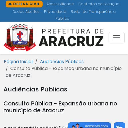
Ir para o conteúdo [1]
Ir para o menu [2]
Ir para a busca [3]
Ir para o rodapé [4]
DEFESA CIVIL
Acessibilidade
Contratos de Locação
Dados Abertos
Privacidade
Radar da Transparência
Pública
Prefeitu
Página Inicial
Audiências Públicas
Consulta Pública - Expansão urbana no município
de Aracruz
Audiências Públicas
Consulta Pública - Expansão urbana no
município de Aracruz